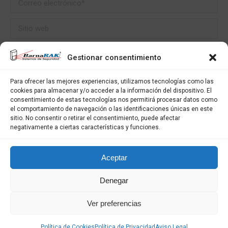
Sitio web
Save my name, email, and website in this browser for the next time I
Gestionar consentimiento
comment.
Para ofrecer las mejores experiencias, utilizamos tecnologías como las
cookies para almacenar y/o acceder a la información del dispositivo. El
Publicar comentario
consentimiento de estas tecnologías nos permitirá procesar datos como
el comportamiento de navegación o las identificaciones únicas en este
sitio. No consentir o retirar el consentimiento, puede afectar
negativamente a ciertas características y funciones.
Aceptar
Aviso Legal
Denegar
Política de Privacidad
Política de Cookies
Ver preferencias
Privacidad en Redes Sociales
Política de Cookies
Política de Privacidad
Aviso Legal