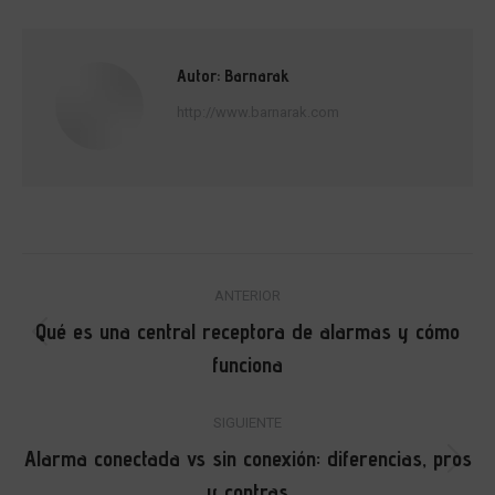
Autor:
Barnarak
http://www.barnarak.com
Navegación
ANTERIOR
entre
Qué es una central receptora de alarmas y cómo
Publicación
publicaciones
funciona
anterior:
SIGUIENTE
Alarma conectada vs sin conexión: diferencias, pros
Publicación
y contras