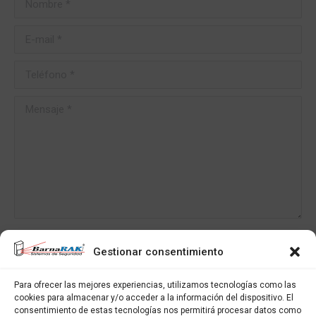
E-mail *
Teléfono *
Mensaje *
Al utilizar este formulario, usted acepta el almacenamiento de sus
Gestionar consentimiento
datos para este sitio web.
Para ofrecer las mejores experiencias, utilizamos tecnologías como las
cookies para almacenar y/o acceder a la información del dispositivo. El
Enviar
consentimiento de estas tecnologías nos permitirá procesar datos como